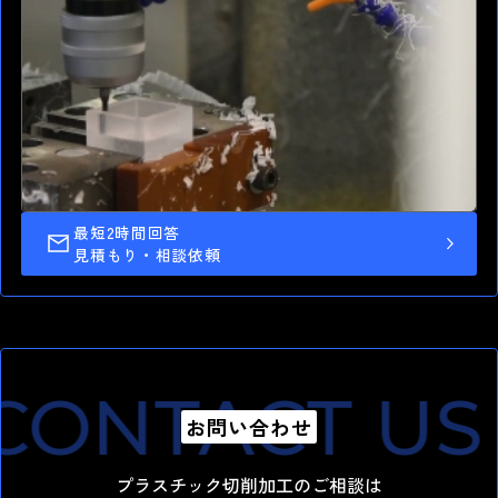
最短2時間回答
高精度 切削加工
見積もり・相談依頼
最短納期1.0日 短納期出荷
湯本電機の強み
CONTACT US
お問い合わせ
プラスチック切削加工のご相談は