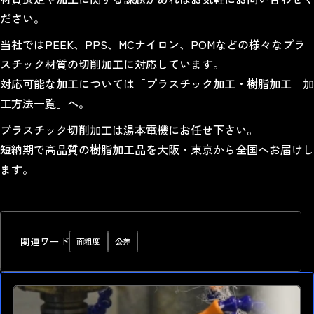
ださい。
当社では
PEEK
、
PPS
、
MCナイロン
、
POM
などの様々なプラ
スチック材質の
切削加工
に対応しています。
対応可能な加工については「
プラスチック加工・樹脂加工 加
工方法一覧
」へ。
プラスチック切削加工は湯本電機にお任せ下さい。
短納期で高品質の樹脂加工品を大阪・東京から全国へお届けし
ます。
関連ワード
面粗度
公差