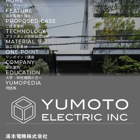
HOME
トップページ
FEATURE
湯本電機の強み
PROPOSED-CASE
ご提案事例
TECHNOLOGY
プラスチック切削加工技術
MATERIAL
加工可能素材
ONE-POINT
ワンポイント講座
COMPANY
会社案内
EDUCATION
大学・研究機関の方へ
YUMOPEDIA
用語集
湯本電機株式会社