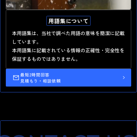
用語集について
高精度 切削加工
最短納期1.0日 短納期出荷
本用語集は、当社で調べた用語の意味を簡潔に記載
しています。
湯本電機の強み
本用語集に記載されている情報の正確性・完全性を
保証するものではありません。
最短2時間回答
見積もり・相談依頼