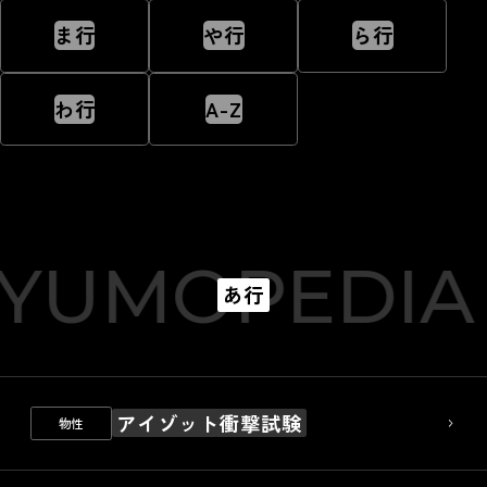
ま行
や行
ら行
わ行
A-Z
YUMOPEDIA
あ行
アイゾット衝撃試験
物性