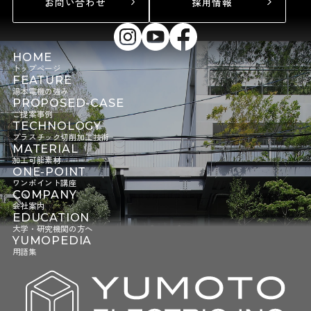
お問い合わせ
採用情報
HOME
トップページ
FEATURE
湯本電機の強み
PROPOSED-CASE
ご提案事例
TECHNOLOGY
プラスチック切削加工技術
MATERIAL
加工可能素材
ONE-POINT
ワンポイント講座
COMPANY
会社案内
EDUCATION
大学・研究機関の方へ
YUMOPEDIA
用語集