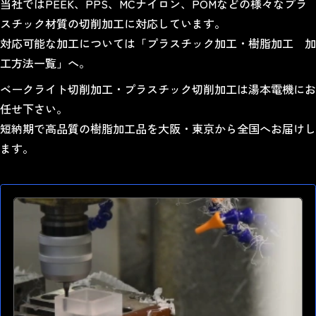
当社では
PEEK
、
PPS
、
MCナイロン
、
POM
などの様々なプラ
スチック材質の
切削加工
に対応しています。
対応可能な加工については「
プラスチック加工・樹脂加工 加
工方法一覧
」へ。
ベークライト切削加工
・プラスチック切削加工は湯本電機にお
任せ下さい。
短納期で高品質の樹脂加工品を大阪・東京から全国へお届けし
ます。