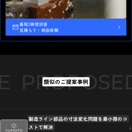
最短2時間回答
高精度 切削加工
見積もり・相談依頼
最短納期1.0日 短納期出荷
湯本電機の強み
E
PROPOSED
類似のご提案事例
製造ライン部品の寸法変化問題を最小限のコ
ストで解決