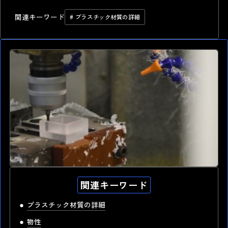
関連キーワード
# プラスチック材質の詳細
関連キーワード
高精度 切削加工
最短納期1.0日 短納期出荷
プラスチック材質の詳細
湯本電機の強み
物性