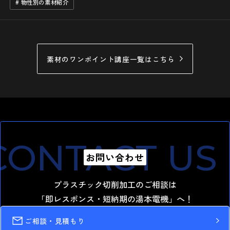
けたい』といった課題に直面していませんか？その解決策
# 物性別の素材紹介
は、既存のプラスチックの特性を強化した『…
素材のワンポイント講座一覧はこちら
ONTACT US
C
お問い合わせ
プラスチック切削加工のご相談は
「即レスポンス・短納期の湯本電機」へ！
ご相談・見積もり