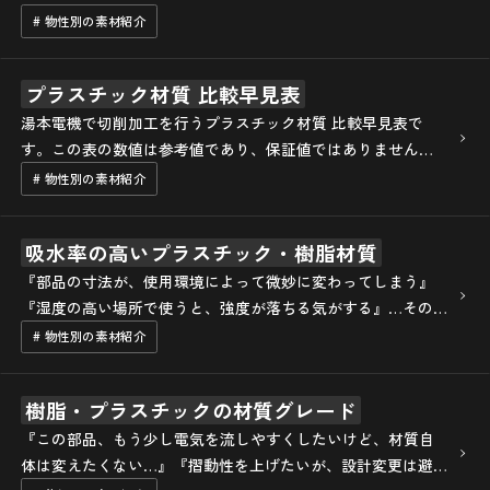
を握るのが、燃えにくさを示す『難燃性』です。 本記事で
# 物性別の素材紹介
は、難燃性の基礎知識から、V-…
プラスチック材質 比較早見表
湯本電機で切削加工を行うプラスチック材質 比較早見表で
す。この表の数値は参考値であり、保証値ではありません。
物性比較の参考程度にご活用ください。「-」の項目は調査中
# 物性別の素材紹介
です。 プラスチック材質 比較早見表…
吸水率の高いプラスチック・樹脂材質
『部品の寸法が、使用環境によって微妙に変わってしまう』
『湿度の高い場所で使うと、強度が落ちる気がする』…その
原因、実はプラスチックの『吸水性』かもしれません。 本記
# 物性別の素材紹介
事では、プラスチック部品の精度や強度…
樹脂・プラスチックの材質グレード
『この部品、もう少し電気を流しやすくしたいけど、材質自
体は変えたくない…』『摺動性を上げたいが、設計変更は避