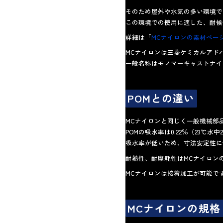
そのため屋外や水気の多い環境で
この環境での使用に適した、耐候
詳細は「
MCナイロンの素材ペー
MCナイロンは三菱ケミカルアド
一般名称はモノマーキャストナイロン
POMとの違い
MCナイロンと同じく一般機械部
POMの吸水率は0.22％（23℃水
吸水率が低いため、寸法安定性に
耐熱性、耐摩耗性はMCナイロン
MCナイロンは接着加工が可能で
MCナイロンの規格