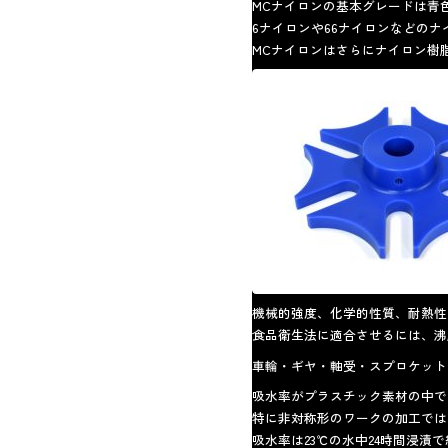
MCナイロンの基本グレードは青
6ナイロンや66ナイロンなどの
MCナイロンはさらにナイロン樹
機械的強度、化学的性質、耐熱性
食品衛生法に適合させるには、沸
車輪・ギヤ・軸受・スプロケット
吸水率がプラスチック素材の中で
特に非対称形のワークの加工では
吸水率は23℃の水中24時間浸漬で約