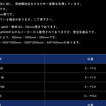
文に対し、短納期対応をするため一定数を在庫しています。
1です。
0mm厚です。
ている場合があります。ご了承下さい。
～φ600・板材は5～150mm厚まであります。
～φ1000のものもメーカーから販売されておりますが、受注生産品です。
より、500mm・1000mm・300mmです。
000*1000mm・1000*2000mm・600*600mmがあります。
さ
公差
20
0～+1.0
～45
0～+1.5
140
0～+3.0
50
0～+15.0
幅
公差