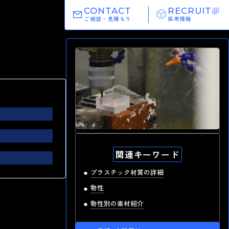
CONTACT
RECRUIT
ご相談・見積もり
採用情報
高精度 切削加工
関連キーワード
最短納期1.0日 短納期出荷
プラスチック材質の詳細
湯本電機の強み
物性
物性別の素材紹介