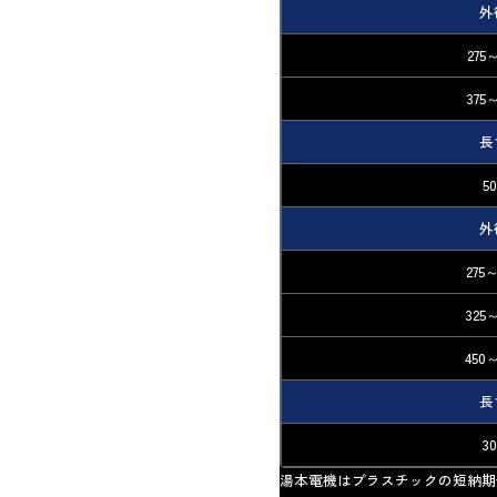
外
275
375
長
5
外
275
325
450
長
3
湯本電機はプラスチックの短納期