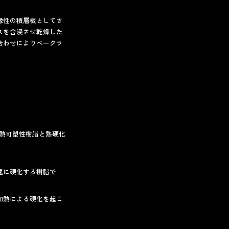
縁性の積層板としてさ
スを含浸させ乾燥した
合わせによりベークラ
は熱可塑性樹脂と熱硬化
速に硬化する樹脂で
加熱による硬化を起こ