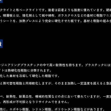
クライトと布ベークライトです。後者は前者よりも強度に優れています。絶
。積層板とは、強化剤として紙や綿布、ガラスクロスなどの基材に樹脂ワニ
うシートを、加熱プレスにより完全に硬化させた板です。基材と樹脂の組み
徴
エンジニアリングプラスチックの中で高い耐熱性を持ちます。プラスチックに
イトは熱硬化性樹脂に分類されます。
化した素材を冷却して硬化した樹脂です。
と熱可塑性樹脂と同様軟化しますが、そのまま加熱し一定温度を超えると急
べ、耐熱性、耐薬品性、機械的性質などの点において優れていますが、一度
、再形成が不可能となりリサイクルできません。
他に、エポキシ樹脂、シリコン樹脂、ポリウレタン樹脂などがあります。