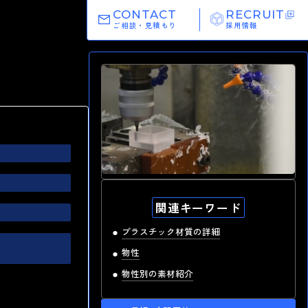
CONTACT
RECRUIT
ご相談・見積もり
採用情報
高精度 切削加工
関連キーワード
最短納期1.0日 短納期出荷
プラスチック材質の詳細
湯本電機の強み
物性
物性別の素材紹介