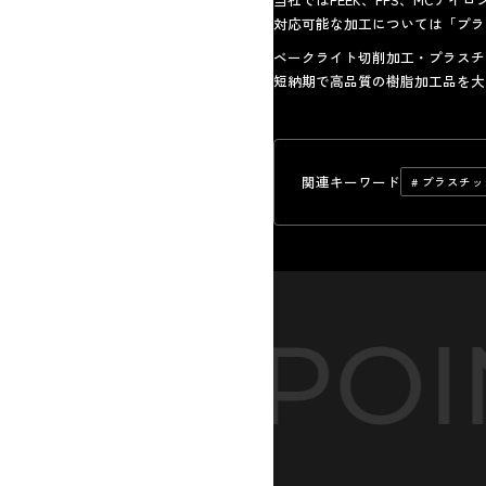
対応可能な加工については「
プラ
ベークライト切削加工
・プラスチ
短納期で高品質の樹脂加工品を大
関連キーワード
# プラスチ
-POINT