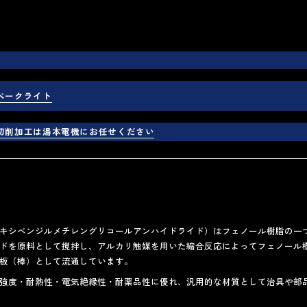
ベークライト
切削加工は湯本電機にお任せください
キシベンジルメチレングリコールアンハイドライド）はフェノール樹脂の一
ドを原料として撹拌し、アルカリ触媒を用いた縮合反応によってフェノール
板（棒）として流通しています。
強度・耐熱性・電気絶縁性・耐薬品性に優れ、汎用的な材質として治具や部