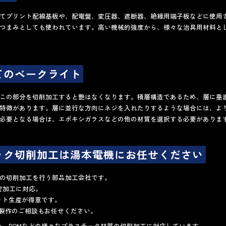
てプリント配線基板や、配電盤、変圧器、遮断器、絶縁用端子板などに使用
つまみとしても使われています。高い機械的強度から、様々な治具用材料と
てのベークライト
この部分を切削加工すると艶はなくなります。積層構造であるため、層に垂
特徴があります。層に並行な方向にネジを入れたりするような場合には、よ
必要となる場合は、エポキシガラスなどの他の材質を選択する必要がありま
ック切削加工は湯本電機にお任せください
の切削加工を行う部品加工会社です。
密加工に対応。
ット生産が得意です。
納期製作のご相談もお任せください。
ン
、
POM
などの様々なプラスチック材質の
切削加工
に対応しています。