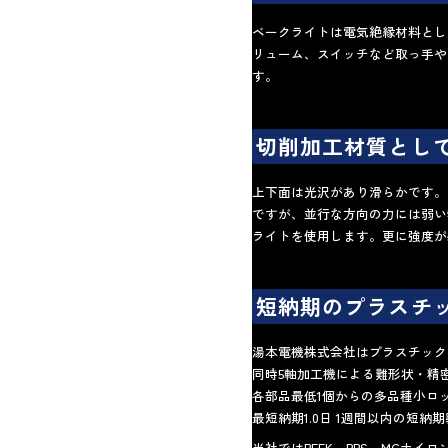
ベークライトは電気絶縁材料とし
リューム、スイッチなど取っ手や
す。
切削加工材質とし
上下面は光沢があり滑らかです。
ですが、並行な方向の力には弱い
ライトを使用します。更に強度が
短納期のプラスチ
湯本電機株式会社はプラスチック
同時5軸加工機による難形状・精
各部品最低1個からの多品種小ロ
最短納期1.0日 1週間以内の短
当社では
PEEK
、
PPS
、
MCナイロ