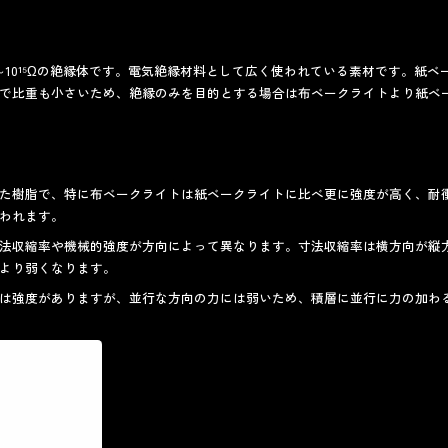
²～10¹⁵Ωの絶縁体です。電気絶縁材料として広く使われている素材です。紙
で比重も小さいため、絶縁のみを目的とする場合は布ベークライトより紙ベ
た樹脂で、特に布ベークライトは紙ベークライトに比べ更に強度が高く、耐
われます。
法収縮率や機械的強度が方向によって異なります。寸法収縮率は横方向が縦
より弱くなります。
は強度がありますが、並行な方向の力には弱いため、積層に並行に力の加わ