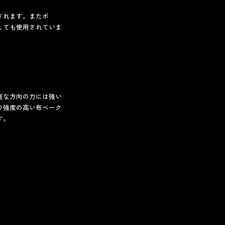
されます。またボ
しても使用されていま
直な方向の力には強い
り強度の高い布ベーク
す。