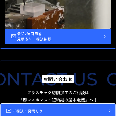
最短2時間回答
高精度 切削加工
見積もり・相談依頼
最短納期1.0日 短納期出荷
湯本電機の強み
NTACT US
C
お問い合わせ
プラスチック切削加工のご相談は
「即レスポンス・短納期の湯本電機」へ！
ご相談・見積もり