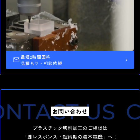
最短2時間回答
高精度 切削加工
見積もり・相談依頼
最短納期1.0日 短納期出荷
湯本電機の強み
NTACT US
C
お問い合わせ
プラスチック切削加工のご相談は
「即レスポンス・短納期の湯本電機」へ！