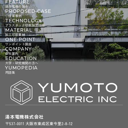
FEATURE
湯本電機の強み
PROPOSED-CASE
ご提案事例
TECHNOLOGY
プラスチック切削加工技術
MATERIAL
加工可能素材
ONE-POINT
ワンポイント講座
COMPANY
会社案内
EDUCATION
大学・研究機関の方へ
YUMOPEDIA
用語集
湯本電機株式会社
〒537-0011 大阪市東成区東今里2-8-12