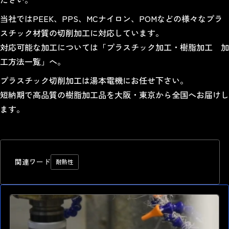
当社では
PEEK
、
PPS
、
MCナイロン
、
POM
などの様々なプラ
スチック材質の
切削加工
に対応しています。
対応可能な加工については「
プラスチック加工・樹脂加工 加
工方法一覧
」へ。
プラスチック切削加工は湯本電機にお任せ下さい。
短納期で高品質の樹脂加工品を大阪・東京から全国へお届けし
ます。
関連ワード
耐熱性