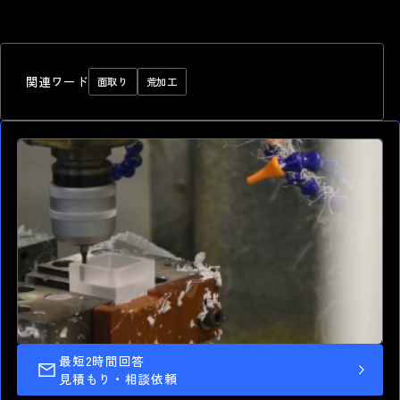
関連ワード
面取り
荒加工
最短2時間回答
高精度 切削加工
見積もり・相談依頼