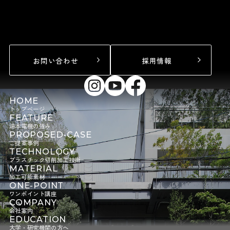
お問い合わせ
採用情報
HOME
トップページ
FEATURE
湯本電機の強み
PROPOSED-CASE
ご提案事例
TECHNOLOGY
プラスチック切削加工技術
MATERIAL
加工可能素材
ONE-POINT
ワンポイント講座
COMPANY
会社案内
EDUCATION
大学・研究機関の方へ