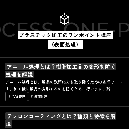
CESS
ONE-P
プラスチック加工のワンポイント講座
（表面処理）
アニール処理とは？樹脂加工品の変形を防ぐ
処理を解説
アニール処理とは、製品の残留応力を取り除くための処理で
す。加工後に製品が変形するのを防ぐために行います。残留
応力が残ったままの製品は、歪みや割れが発生することがあ
# 品質管理
# 表面処理
ります。これは、外力や溶剤に触れて脆弱…
テフロンコーティングとは？種類と特徴を解
説