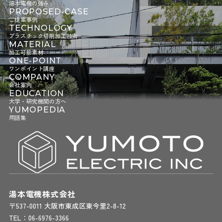
湯本電機の強み
PROPOSED-CASE
ご提案事例
TECHNOLOGY
プラスチック切削加工技術
MATERIAL
加工可能素材
ONE-POINT
ワンポイント講座
COMPANY
会社案内
EDUCATION
大学・研究機関の方へ
YUMOPEDIA
用語集
湯本電機株式会社
〒537-0011 大阪市東成区東今里2-8-12
TEL：
06-6976-3366