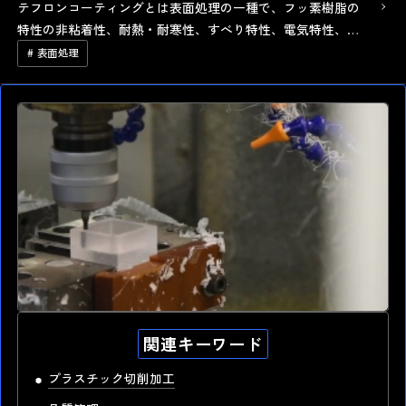
テフロンコーティングとは表面処理の一種で、フッ素樹脂の
特性の非粘着性、耐熱・耐寒性、すべり特性、電気特性、耐
摩耗性、耐薬品性、耐蝕性、非濡性などの物性を付与しま
# 表面処理
す。用途としては、ボルトやナット、ベアリ…
関連キーワード
高精度 切削加工
最短納期1.0日 短納期出荷
プラスチック切削加工
湯本電機の強み