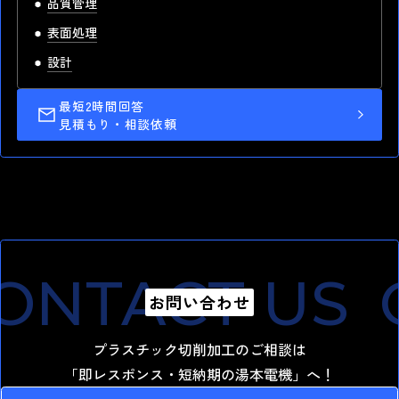
品質管理
表面処理
設計
最短2時間回答
見積もり・相談依頼
ONTACT US
C
お問い合わせ
プラスチック切削加工のご相談は
「即レスポンス・短納期の湯本電機」へ！